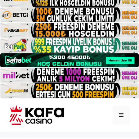
İçeriğe
atla
Menü