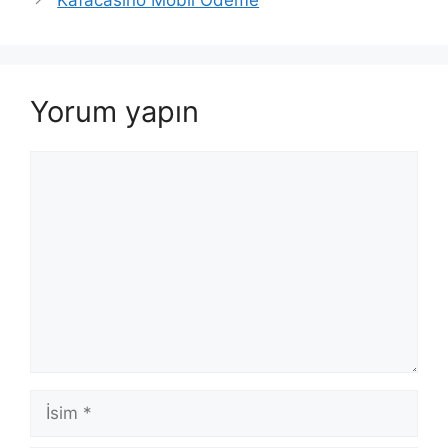
Yorum yapın
Yorum
İsim