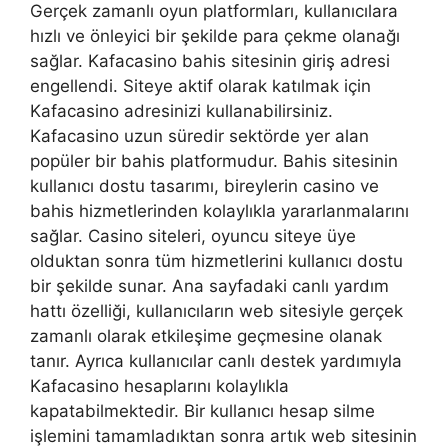
Gerçek zamanlı oyun platformları, kullanıcılara
hızlı ve önleyici bir şekilde para çekme olanağı
sağlar. Kafacasino bahis sitesinin giriş adresi
engellendi. Siteye aktif olarak katılmak için
Kafacasino adresinizi kullanabilirsiniz.
Kafacasino uzun süredir sektörde yer alan
popüler bir bahis platformudur. Bahis sitesinin
kullanıcı dostu tasarımı, bireylerin casino ve
bahis hizmetlerinden kolaylıkla yararlanmalarını
sağlar. Casino siteleri, oyuncu siteye üye
olduktan sonra tüm hizmetlerini kullanıcı dostu
bir şekilde sunar. Ana sayfadaki canlı yardım
hattı özelliği, kullanıcıların web sitesiyle gerçek
zamanlı olarak etkileşime geçmesine olanak
tanır. Ayrıca kullanıcılar canlı destek yardımıyla
Kafacasino hesaplarını kolaylıkla
kapatabilmektedir. Bir kullanıcı hesap silme
işlemini tamamladıktan sonra artık web sitesinin