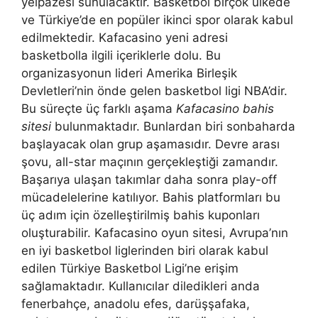
yelpazesi sunulacaktır. Basketbol birçok ülkede
ve Türkiye’de en popüler ikinci spor olarak kabul
edilmektedir. Kafacasino yeni adresi
basketbolla ilgili içeriklerle dolu. Bu
organizasyonun lideri Amerika Birleşik
Devletleri’nin önde gelen basketbol ligi NBA’dir.
Bu süreçte üç farklı aşama
Kafacasino bahis
sitesi
bulunmaktadır. Bunlardan biri sonbaharda
başlayacak olan grup aşamasıdır. Devre arası
şovu, all-star maçının gerçekleştiği zamandır.
Başarıya ulaşan takımlar daha sonra play-off
mücadelelerine katılıyor. Bahis platformları bu
üç adım için özelleştirilmiş bahis kuponları
oluşturabilir. Kafacasino oyun sitesi, Avrupa’nın
en iyi basketbol liglerinden biri olarak kabul
edilen Türkiye Basketbol Ligi’ne erişim
sağlamaktadır. Kullanıcılar diledikleri anda
fenerbahçe, anadolu efes, darüşşafaka,