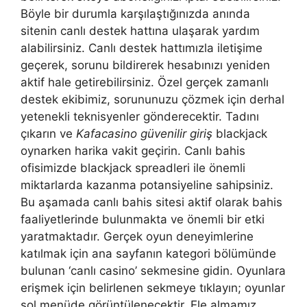
Böyle bir durumla karşılaştığınızda anında
sitenin canlı destek hattına ulaşarak yardım
alabilirsiniz. Canlı destek hattımızla iletişime
geçerek, sorunu bildirerek hesabınızı yeniden
aktif hale getirebilirsiniz. Özel gerçek zamanlı
destek ekibimiz, sorununuzu çözmek için derhal
yetenekli teknisyenler gönderecektir. Tadını
çıkarın ve
Kafacasino güvenilir giriş
blackjack
oynarken harika vakit geçirin. Canlı bahis
ofisimizde blackjack spreadleri ile önemli
miktarlarda kazanma potansiyeline sahipsiniz.
Bu aşamada canlı bahis sitesi aktif olarak bahis
faaliyetlerinde bulunmakta ve önemli bir etki
yaratmaktadır. Gerçek oyun deneyimlerine
katılmak için ana sayfanın kategori bölümünde
bulunan ‘canlı casino’ sekmesine gidin. Oyunlara
erişmek için belirlenen sekmeye tıklayın; oyunlar
sol menüde görüntülenecektir. Ele almamız