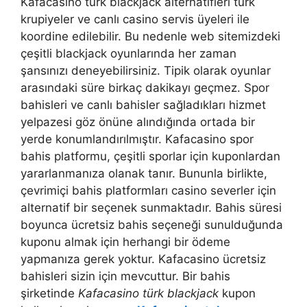
Kafacasino türk blackjack alternatifleri türk
krupiyeler ve canlı casino servis üyeleri ile
koordine edilebilir. Bu nedenle web sitemizdeki
çeşitli blackjack oyunlarında her zaman
şansınızı deneyebilirsiniz. Tipik olarak oyunlar
arasındaki süre birkaç dakikayı geçmez. Spor
bahisleri ve canlı bahisler sağladıkları hizmet
yelpazesi göz önüne alındığında ortada bir
yerde konumlandırılmıştır. Kafacasino spor
bahis platformu, çeşitli sporlar için kuponlardan
yararlanmanıza olanak tanır. Bununla birlikte,
çevrimiçi bahis platformları casino severler için
alternatif bir seçenek sunmaktadır. Bahis süresi
boyunca ücretsiz bahis seçeneği sunulduğunda
kuponu almak için herhangi bir ödeme
yapmanıza gerek yoktur. Kafacasino ücretsiz
bahisleri sizin için mevcuttur. Bir bahis
şirketinde
Kafacasino türk blackjack
kupon