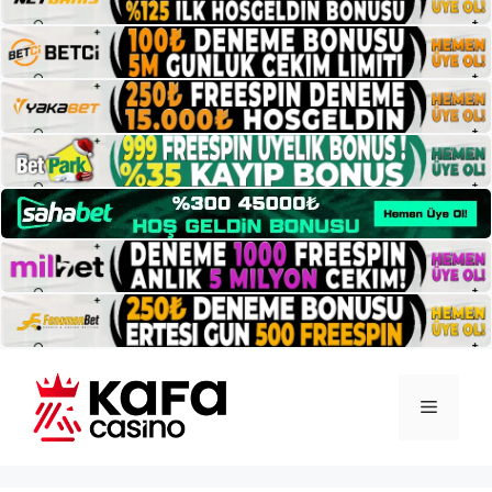
İçeriğe
atla
Menü