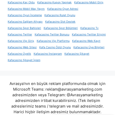
Kafacasino Kaç Oldu
Kafacasino Kupon Yapmak
Kafacasino Mobil Giriş
Kafacasino Mobil Maç Yayını
Kafacasino Oyun Adresi
Kafacasino Oyun İnceleme
Kafacasino Rulet Oyunu
Kafacasino Sağlam Altyapı
Kafacasino Slot Destek
Kafacasino Spor Bahisleri
Kafacasino Spor Bölümleri
Kafacasino Tv
Kafacasino Twitter
Kafacasino Twitter Bonusu
Kafacasino Twitter Erişimi
Kafacasino Vip Giriş
Kafacasino Vip Platformu
Kafacasino Web Kayıt
Kafacasino Web Sitesi
Kafa Casino Ödül Oyunu
Kafacasino Üye Bilgileri
Kafacasino Üyelik
Kafacasino İnstagram
Kafacasino Şikayet
Kafacasino Şikayet İşlem
Avrasya'nın en büyük reklam platformunda olmak için
Microsoft Teams:
reklam@avrasyamarketing.com
adresimizden veya Telegram: @Avrasyamarketing
adresimizden irtibat kurabilirsiniz. (Tek iletişim
adreslerimiz teams / telegram ve mail adresimizdir.
Harici hiçbir iletişim adresimiz bulunmamaktadır.