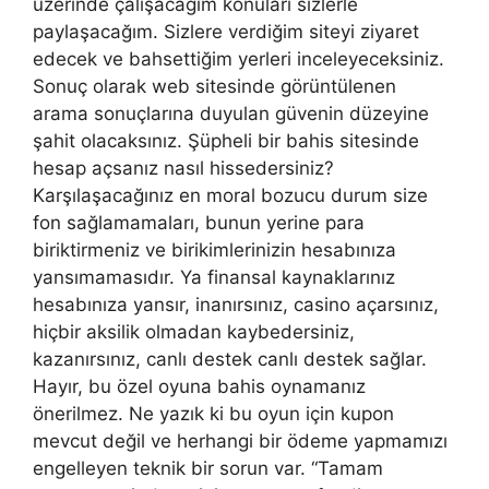
üzerinde çalışacağım konuları sizlerle
paylaşacağım. Sizlere verdiğim siteyi ziyaret
edecek ve bahsettiğim yerleri inceleyeceksiniz.
Sonuç olarak web sitesinde görüntülenen
arama sonuçlarına duyulan güvenin düzeyine
şahit olacaksınız. Şüpheli bir bahis sitesinde
hesap açsanız nasıl hissedersiniz?
Karşılaşacağınız en moral bozucu durum size
fon sağlamamaları, bunun yerine para
biriktirmeniz ve birikimlerinizin hesabınıza
yansımamasıdır. Ya finansal kaynaklarınız
hesabınıza yansır, inanırsınız, casino açarsınız,
hiçbir aksilik olmadan kaybedersiniz,
kazanırsınız, canlı destek canlı destek sağlar.
Hayır, bu özel oyuna bahis oynamanız
önerilmez. Ne yazık ki bu oyun için kupon
mevcut değil ve herhangi bir ödeme yapmamızı
engelleyen teknik bir sorun var. “Tamam