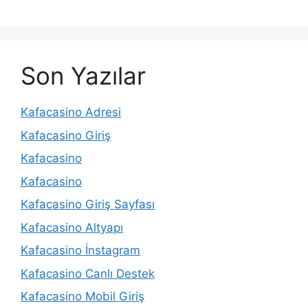
Son Yazılar
Kafacasino Adresi
Kafacasino Giriş
Kafacasino
Kafacasino
Kafacasino Giriş Sayfası
Kafacasino Altyapı
Kafacasino İnstagram
Kafacasino Canlı Destek
Kafacasino Mobil Giriş