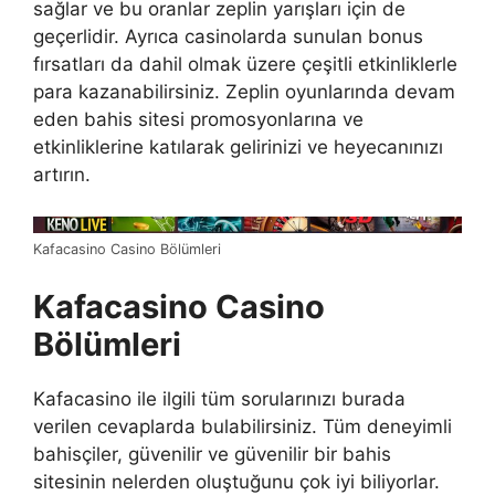
sağlar ve bu oranlar zeplin yarışları için de
geçerlidir. Ayrıca casinolarda sunulan bonus
fırsatları da dahil olmak üzere çeşitli etkinliklerle
para kazanabilirsiniz. Zeplin oyunlarında devam
eden bahis sitesi promosyonlarına ve
etkinliklerine katılarak gelirinizi ve heyecanınızı
artırın.
Kafacasino Casino Bölümleri
Kafacasino Casino
Bölümleri
Kafacasino ile ilgili tüm sorularınızı burada
verilen cevaplarda bulabilirsiniz. Tüm deneyimli
bahisçiler, güvenilir ve güvenilir bir bahis
sitesinin nelerden oluştuğunu çok iyi biliyorlar.