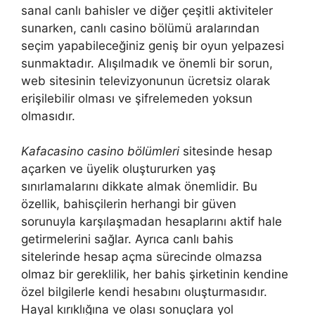
sanal canlı bahisler ve diğer çeşitli aktiviteler
sunarken, canlı casino bölümü aralarından
seçim yapabileceğiniz geniş bir oyun yelpazesi
sunmaktadır. Alışılmadık ve önemli bir sorun,
web sitesinin televizyonunun ücretsiz olarak
erişilebilir olması ve şifrelemeden yoksun
olmasıdır.
Kafacasino casino bölümleri
sitesinde hesap
açarken ve üyelik oluştururken yaş
sınırlamalarını dikkate almak önemlidir. Bu
özellik, bahisçilerin herhangi bir güven
sorunuyla karşılaşmadan hesaplarını aktif hale
getirmelerini sağlar. Ayrıca canlı bahis
sitelerinde hesap açma sürecinde olmazsa
olmaz bir gereklilik, her bahis şirketinin kendine
özel bilgilerle kendi hesabını oluşturmasıdır.
Hayal kırıklığına ve olası sonuçlara yol