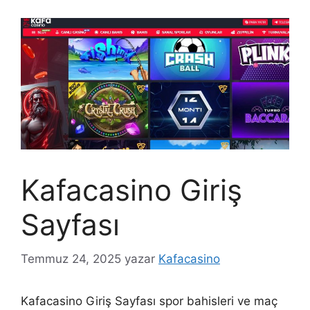
Kafacasino Giriş
Sayfası
Temmuz 24, 2025
yazar
Kafacasino
Kafacasino Giriş Sayfası spor bahisleri ve maç