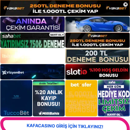
×
KAFACASINO GİRİŞ İÇİN TIKLAYINIZ!