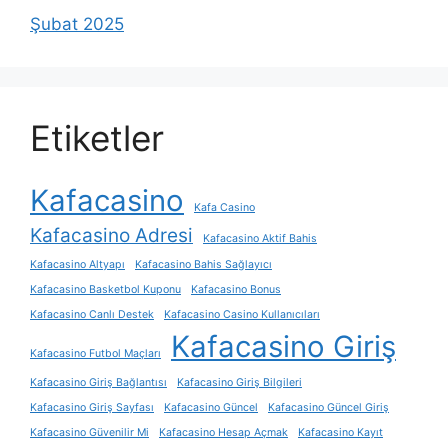
Şubat 2025
Etiketler
Kafacasino
Kafa Casino
Kafacasino Adresi
Kafacasino Aktif Bahis
Kafacasino Altyapı
Kafacasino Bahis Sağlayıcı
Kafacasino Basketbol Kuponu
Kafacasino Bonus
Kafacasino Canlı Destek
Kafacasino Casino Kullanıcıları
Kafacasino Giriş
Kafacasino Futbol Maçları
Kafacasino Giriş Bağlantısı
Kafacasino Giriş Bilgileri
Kafacasino Giriş Sayfası
Kafacasino Güncel
Kafacasino Güncel Giriş
Kafacasino Güvenilir Mi
Kafacasino Hesap Açmak
Kafacasino Kayıt