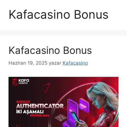
Kafacasino Bonus
Kafacasino Bonus
Haziran 19, 2025
yazar
Kafacasino