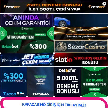
×
KAFACASINO GİRİŞ İÇİN TIKLAYINIZ!