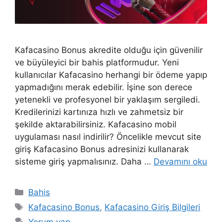
Kafacasino Bonus akredite olduğu için güvenilir
ve büyüleyici bir bahis platformudur. Yeni
kullanıcılar Kafacasino herhangi bir ödeme yapıp
yapmadığını merak edebilir. İşine son derece
yetenekli ve profesyonel bir yaklaşım sergiledi.
Kredilerinizi kartınıza hızlı ve zahmetsiz bir
şekilde aktarabilirsiniz. Kafacasino mobil
uygulaması nasıl indirilir? Öncelikle mevcut site
giriş Kafacasino Bonus adresinizi kullanarak
sisteme giriş yapmalısınız. Daha …
Devamını oku
Kategoriler
Bahis
Etiketler
Kafacasino Bonus
,
Kafacasino Giriş Bilgileri
Yorum yap