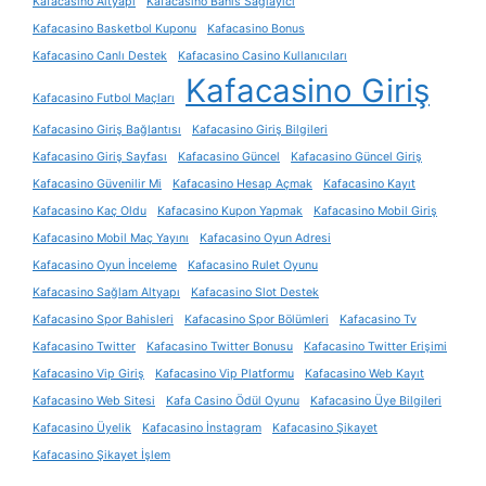
Kafacasino Altyapı
Kafacasino Bahis Sağlayıcı
Kafacasino Basketbol Kuponu
Kafacasino Bonus
Kafacasino Canlı Destek
Kafacasino Casino Kullanıcıları
Kafacasino Giriş
Kafacasino Futbol Maçları
Kafacasino Giriş Bağlantısı
Kafacasino Giriş Bilgileri
Kafacasino Giriş Sayfası
Kafacasino Güncel
Kafacasino Güncel Giriş
Kafacasino Güvenilir Mi
Kafacasino Hesap Açmak
Kafacasino Kayıt
Kafacasino Kaç Oldu
Kafacasino Kupon Yapmak
Kafacasino Mobil Giriş
Kafacasino Mobil Maç Yayını
Kafacasino Oyun Adresi
Kafacasino Oyun İnceleme
Kafacasino Rulet Oyunu
Kafacasino Sağlam Altyapı
Kafacasino Slot Destek
Kafacasino Spor Bahisleri
Kafacasino Spor Bölümleri
Kafacasino Tv
Kafacasino Twitter
Kafacasino Twitter Bonusu
Kafacasino Twitter Erişimi
Kafacasino Vip Giriş
Kafacasino Vip Platformu
Kafacasino Web Kayıt
Kafacasino Web Sitesi
Kafa Casino Ödül Oyunu
Kafacasino Üye Bilgileri
Kafacasino Üyelik
Kafacasino İnstagram
Kafacasino Şikayet
Kafacasino Şikayet İşlem