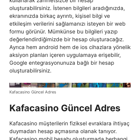
kullanarak zahmetsizce bir hesap
oluşturabilirsiniz. İstenen bilgileri aradığınızda,
ekranınızda birkaç ayrıntı, kişisel bilgi ve
etkileşim verilerini sağlamanızı isteyen bir web
formu görünür. Mümkünse bu bilgileri yazıp
değerlendirdiğimizde bir hesap oluşturacağız.
Ayrıca hem android hem de ios cihazlara yönelik
aksiyon planları içeren uygulamaya erişebilir,
Google entegrasyonunuza bağlı bir hesap
oluşturabilirsiniz.
Kafacasino Güncel Adres
Kafacasino Güncel Adres
Kafacasino müşterilerin fiziksel evraklara ihtiyaç
duymadan hesap açmasına olanak tanıyor.
Kafacasino mobil hesabı oluşturmada herhangi