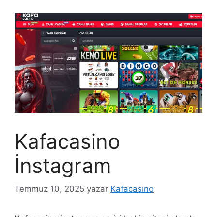
Kafacasino
İnstagram
Temmuz 10, 2025
yazar
Kafacasino