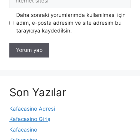
sitesi
Daha sonraki yorumlarımda kullanılması için
adım, e-posta adresim ve site adresim bu
tarayıcıya kaydedilsin.
Son Yazılar
Kafacasino Adresi
Kafacasino Giriş
Kafacasino