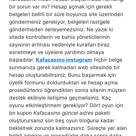
bir sorun var mı? Hesap açmak için gerekli
belgeleri belirli bir süre boyunca site üzerinden
göndermeniz gerekiyor, belgeleri rastgele
göndermeden ilerleyemezsiniz. Ne yazık ki
sitede kontrollerin ve bahis yöneticilerinin
sayısının artması nedeniyle kuralları biraz
esnetmeye ve üyelere yardımcı olmaya
başladılar.
Kafacasino instagram
hiçbir belge
sunmanıza gerek kalmadan web sitesinde bir
hesap oluşturabilirsiniz. Bunu başarmak için
üyelik formunu doldurduktan ve hesap açma
prosedürlerini öğrendikten sonra sitenin müşteri
destek ekibiyle iletişime geçmelisiniz. Kaç
oyunu etkinleştirmem gerekiyor? Dört oyun için
bir kupon
Kafacasino güncel adres
paketi
oluşturursanız son beş oyun bloğuna kadar
beklemek zorunda kalmazsınız. Süreçte yer alan
belirli adımlar ve prosedürler daha sonra daha