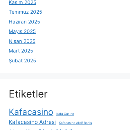
Kasım 2025
Temmuz 2025
Haziran 2025
Mayıs 2025
Nisan 2025
Mart 2025
Şubat 2025
Etiketler
Kafacasino
Kafa Casino
Kafacasino Adresi
Kafacasino Aktif Bahis