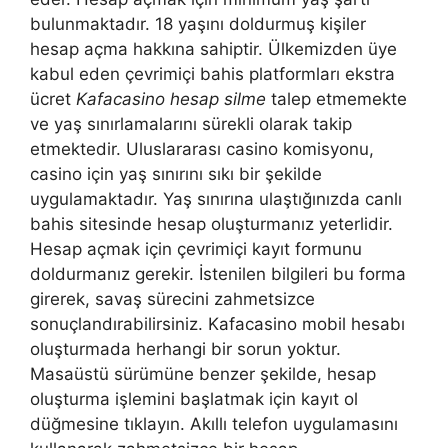
bulunmaktadır. 18 yaşını doldurmuş kişiler
hesap açma hakkına sahiptir. Ülkemizden üye
kabul eden çevrimiçi bahis platformları ekstra
ücret
Kafacasino hesap silme
talep etmemekte
ve yaş sınırlamalarını sürekli olarak takip
etmektedir. Uluslararası casino komisyonu,
casino için yaş sınırını sıkı bir şekilde
uygulamaktadır. Yaş sınırına ulaştığınızda canlı
bahis sitesinde hesap oluşturmanız yeterlidir.
Hesap açmak için çevrimiçi kayıt formunu
doldurmanız gerekir. İstenilen bilgileri bu forma
girerek, savaş sürecini zahmetsizce
sonuçlandırabilirsiniz. Kafacasino mobil hesabı
oluşturmada herhangi bir sorun yoktur.
Masaüstü sürümüne benzer şekilde, hesap
oluşturma işlemini başlatmak için kayıt ol
düğmesine tıklayın. Akıllı telefon uygulamasını