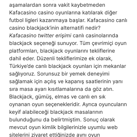
aşamalardan sonra vakit kaybetmeden
Kafacasino casino oyunlarına katılarak diğer
futbol ligleri kazanmaya başlar. Kafacasino canlı
casino blackjack’inin alternatifi nedir?
Kafacasino twitter erişimi
canlı casinolarında
blackjack seçeneği sunuyor. Tüm çevrimiçi oyun
platformları, blackjack oyunlarını tekliflerine
dahil eder. Düzenli tekliflerimize ek olarak,
Türkiye’de canlı blackjack oyunları için mekanlar
sağlıyoruz. Sorunsuz bir yemek deneyimi
sağlamak için açılış ve kapanış saatlerinin yanı
sıra masa ayarı kısıtlamalarına da göz atın.
Blackjack, gümüş, elmas ve canlı en sık
oynanan oyun seçenekleridir. Ayrıca oyuncuların
keyif alabileceği blackjack masalarının
bulunduğunu da belirtmiştim. Sonuç olarak
mevcut oyun kimlik bilgilerinizle uyumlu web
sitelerini ziyaret ettiğinizde aynı oyun