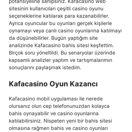
potansiyeline sahipsiniz. Kafacasino web
sitesinin kullanıcıları çeşitli casino oyunu
seçeneklerine katılarak para kazanabilirler.
Ayrıca oyuncular bu oyunları gerçek kişilerle
oynamayı veya canlı casino oyunlarına katılmayı
da düşünebilirler. Bugün yaptığım site
analizinde Kafacasino bahis sitesi keşfettim.
Birçok soru yöneltildi. Bu senaryolar üzerinde
kapsamlı analizler yaptım ve tartışmalarımın
sonuçlarını paylaşmak istedim.
Kafacasino Oyun Kazancı
Kafacasino mobil uygulaması ile nerede
olursanız olun cep telefonunuzdan kolayca
bahis oynayabilir ve casino oyunlarına
katılabilirsiniz. Nispeten yeni bir bahis sitesi
olmasına rağmen bahis ve casino oyunları