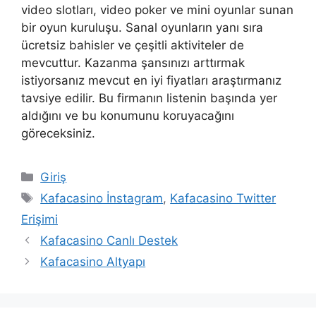
video slotları, video poker ve mini oyunlar sunan
bir oyun kuruluşu. Sanal oyunların yanı sıra
ücretsiz bahisler ve çeşitli aktiviteler de
mevcuttur. Kazanma şansınızı arttırmak
istiyorsanız mevcut en iyi fiyatları araştırmanız
tavsiye edilir. Bu firmanın listenin başında yer
aldığını ve bu konumunu koruyacağını
göreceksiniz.
Kategoriler
Giriş
Etiketler
Kafacasino İnstagram
,
Kafacasino Twitter
Erişimi
Kafacasino Canlı Destek
Kafacasino Altyapı