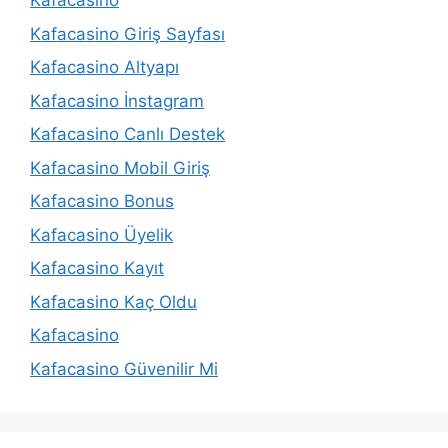
Kafacasino
Kafacasino Giriş Sayfası
Kafacasino Altyapı
Kafacasino İnstagram
Kafacasino Canlı Destek
Kafacasino Mobil Giriş
Kafacasino Bonus
Kafacasino Üyelik
Kafacasino Kayıt
Kafacasino Kaç Oldu
Kafacasino
Kafacasino Güvenilir Mi