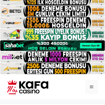
İçeriğe
atla
Menü