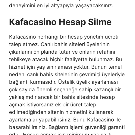
deneyimini en iyi altyapıyla yaşayacaksınız.
Kafacasino Hesap Silme
Kafacasino herhangi bir hesap yönetim ücreti
talep etmez. Canlı bahis siteleri üyelerinin
çıkarlarını ön planda tutar ve onların refahını
tehlikeye atacak hiçbir faaliyette bulunmaz. Bu
hizmet için yaş sınırlaması yoktur. Bunun temel
nedeni canlı bahis sitelerinin çevrimiçi üyeleriyle
bağlantı kurmasıdır. Üstelik üyelik ayarlaması
çok sayıda önemli seçeneğe sahip kazançlı bir
yaklaşımdır ancak bir bahis sitesinde hesap
açmak istiyorsanız ek bir ücret talep
edilmediğinden sitenin hizmetini kullanarak
ayarlamalar yapabilirsiniz. Bunu Kafacasino ile
başarabilirsiniz. Bağlantı işlemi güvenliği garanti
eder. Hesap açmak için minimum yaş şartı