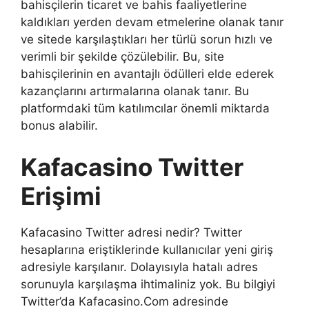
bahisçilerin ticaret ve bahis faaliyetlerine
kaldıkları yerden devam etmelerine olanak tanır
ve sitede karşılaştıkları her türlü sorun hızlı ve
verimli bir şekilde çözülebilir. Bu, site
bahisçilerinin en avantajlı ödülleri elde ederek
kazançlarını artırmalarına olanak tanır. Bu
platformdaki tüm katılımcılar önemli miktarda
bonus alabilir.
Kafacasino Twitter
Erişimi
Kafacasino Twitter adresi nedir? Twitter
hesaplarına eriştiklerinde kullanıcılar yeni giriş
adresiyle karşılanır. Dolayısıyla hatalı adres
sorunuyla karşılaşma ihtimaliniz yok. Bu bilgiyi
Twitter’da Kafacasino.Com adresinde