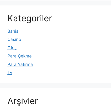
Kategoriler
Bahis
Casino
Giriş
Para Çekme
Para Yatırma
Tv
Arşivler