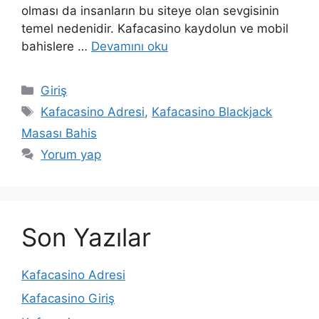
olması da insanların bu siteye olan sevgisinin
temel nedenidir. Kafacasino kaydolun ve mobil
bahislere …
Devamını oku
Kategoriler
Giriş
Etiketler
Kafacasino Adresi
,
Kafacasino Blackjack
Masası Bahis
Yorum yap
Son Yazılar
Kafacasino Adresi
Kafacasino Giriş