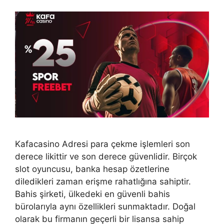
Kafacasino Adresi para çekme işlemleri son
derece likittir ve son derece güvenlidir. Birçok
slot oyuncusu, banka hesap özetlerine
diledikleri zaman erişme rahatlığına sahiptir.
Bahis şirketi, ülkedeki en güvenli bahis
bürolarıyla aynı özellikleri sunmaktadır. Doğal
olarak bu firmanın geçerli bir lisansa sahip