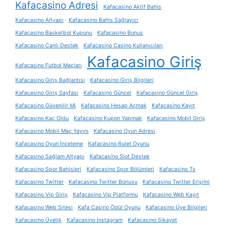
Kafacasino Adresi
Kafacasino Aktif Bahis
Kafacasino Altyapı
Kafacasino Bahis Sağlayıcı
Kafacasino Basketbol Kuponu
Kafacasino Bonus
Kafacasino Canlı Destek
Kafacasino Casino Kullanıcıları
Kafacasino Giriş
Kafacasino Futbol Maçları
Kafacasino Giriş Bağlantısı
Kafacasino Giriş Bilgileri
Kafacasino Giriş Sayfası
Kafacasino Güncel
Kafacasino Güncel Giriş
Kafacasino Güvenilir Mi
Kafacasino Hesap Açmak
Kafacasino Kayıt
Kafacasino Kaç Oldu
Kafacasino Kupon Yapmak
Kafacasino Mobil Giriş
Kafacasino Mobil Maç Yayını
Kafacasino Oyun Adresi
Kafacasino Oyun İnceleme
Kafacasino Rulet Oyunu
Kafacasino Sağlam Altyapı
Kafacasino Slot Destek
Kafacasino Spor Bahisleri
Kafacasino Spor Bölümleri
Kafacasino Tv
Kafacasino Twitter
Kafacasino Twitter Bonusu
Kafacasino Twitter Erişimi
Kafacasino Vip Giriş
Kafacasino Vip Platformu
Kafacasino Web Kayıt
Kafacasino Web Sitesi
Kafa Casino Ödül Oyunu
Kafacasino Üye Bilgileri
Kafacasino Üyelik
Kafacasino İnstagram
Kafacasino Şikayet