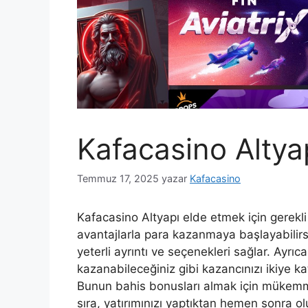
Kafacasino Altya
Temmuz 17, 2025
yazar
Kafacasino
Kafacasino Altyapı elde etmek için gerekli 
avantajlarla para kazanmaya başlayabilirsi
yeterli ayrıntı ve seçenekleri sağlar. Ayrıc
kazanabileceğiniz gibi kazancınızı ikiye k
Bunun bahis bonusları almak için mükemme
sıra, yatırımınızı yaptıktan hemen sonra o